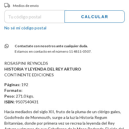
Entregas para el CP:
CAMBIAR CP
Medios de envío
CALCULAR
No sé mi código postal
Contactate con nosotros ante cualquier duda.
Estamos en contacto en el número 11 4811-0507.
ROSASPINI REYNOLDS
HISTORIA Y LEYENDA DEL REY ARTURO
CONTINENTE EDICIONES
Páginas:
192
Formato:
Peso:
271.0 kgs.
ISBN:
9507540431
Hacia mediados del siglo XII, fruto de la pluma de un clérigo gales,
Godofredo de Monmouth, surge a la luz la Historia Regum
Britanniae, donde por primera vez se recrea la leyenda del Rey
Arturo y algunos de sus Caballeros de la Mesa Redonda. El ciclo del