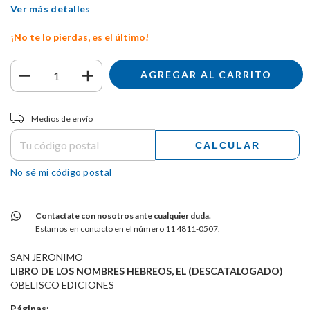
Ver más detalles
¡No te lo pierdas, es el último!
Entregas para el CP:
CAMBIAR CP
Medios de envío
CALCULAR
No sé mi código postal
Contactate con nosotros ante cualquier duda.
Estamos en contacto en el número 11 4811-0507.
SAN JERONIMO
LIBRO DE LOS NOMBRES HEBREOS, EL (DESCATALOGADO)
OBELISCO EDICIONES
Páginas: