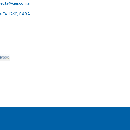
recta@kier.com.ar
ta Fe 1260, CABA.