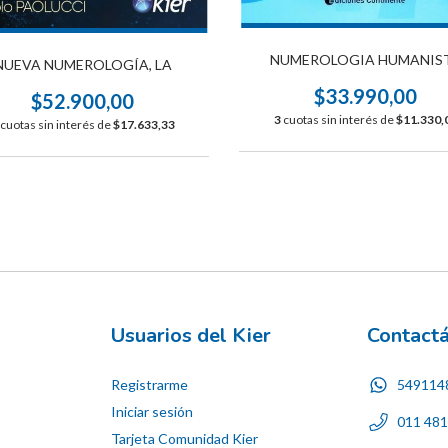
NUMEROLOGIA HUMANIS
NUEVA NUMEROLOGÍA, LA
$33.990,00
$52.900,00
3
cuotas sin interés de
$11.330,
cuotas sin interés de
$17.633,33
Usuarios del Kier
Contact
Registrarme
549114
Iniciar sesión
011 48
Tarjeta Comunidad Kier