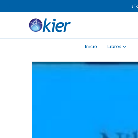
¡To
Inicio
Libros