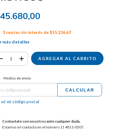
45.680,00
3
cuotas sin interés de
$15.226,67
r más detalles
tregas para el CP:
CAMBIAR CP
Medios de envío
CALCULAR
 sé mi código postal
Contactate con nosotros ante cualquier duda.
Estamos en contacto en el número 11 4811-0507.