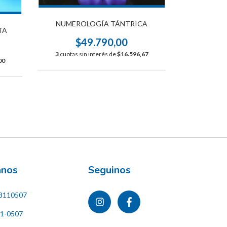
NUMEROLOGÍA TÁNTRICA
NUMERO
TA
$49.790,00
$
3
cuotas sin interés de
$16.596,67
3
cuotas s
00
ános
Seguinos
8110507
11-0507