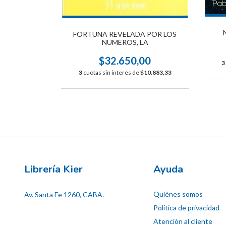
RÁCTICA
FORTUNA REVELADA POR LOS
00
NUMEROS, LA
$11.133,33
$32.650,00
3
3
cuotas sin interés de
$10.883,33
Librería Kier
Ayuda
Quiénes somos
Av. Santa Fe 1260, CABA.
Política de privacidad
Atención al cliente