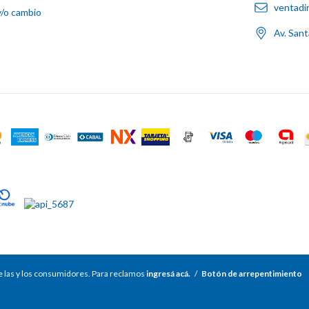
ventadi
y/o cambio
Av. San
 las y los consumidores. Para reclamos
ingresá acá.
/
Botón de arrepentimiento