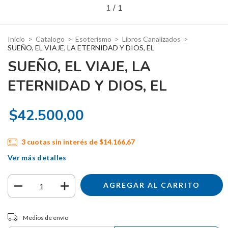
1
/
1
Inicio
>
Catalogo
>
Esoterismo
>
Libros Canalizados
>
SUEÑO, EL VIAJE, LA ETERNIDAD Y DIOS, EL
SUEÑO, EL VIAJE, LA
ETERNIDAD Y DIOS, EL
$42.500,00
3
cuotas sin interés de
$14.166,67
Ver más detalles
Entregas para el CP:
CAMBIAR CP
Medios de envío