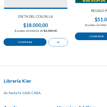
REGALO P'
DIETA DEL COLOR, LA
$51.0
$18.000,00
3
cuotas sin inte
3
cuotas sin interés de
$6.000,00
Librería Kier
Av. Santa Fe 1260, CABA.