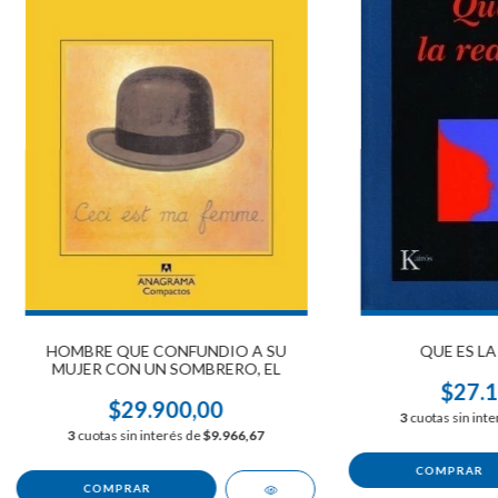
HOMBRE QUE CONFUNDIO A SU
QUE ES LA
MUJER CON UN SOMBRERO, EL
$27.1
$29.900,00
3
cuotas sin int
3
cuotas sin interés de
$9.966,67