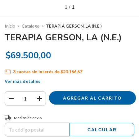
1
/
1
Inicio
>
Catalogo
>
TERAPIA GERSON, LA (N.E.)
TERAPIA GERSON, LA (N.E.)
$69.500,00
3
cuotas sin interés de
$23.166,67
Ver más detalles
Entregas para el CP:
CAMBIAR CP
Medios de envío
CALCULAR