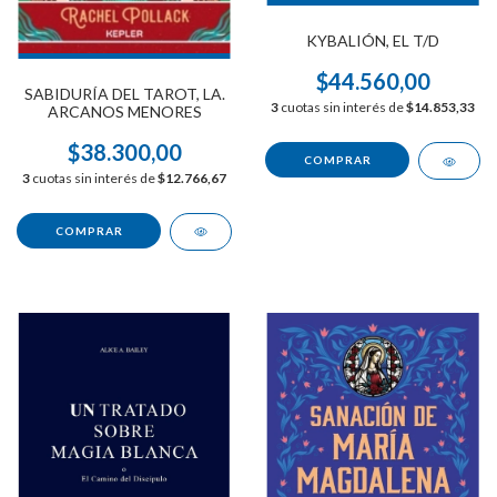
KYBALIÓN, EL T/D
$44.560,00
SABIDURÍA DEL TAROT, LA.
3
cuotas sin interés de
$14.853,33
ARCANOS MENORES
$38.300,00
3
cuotas sin interés de
$12.766,67