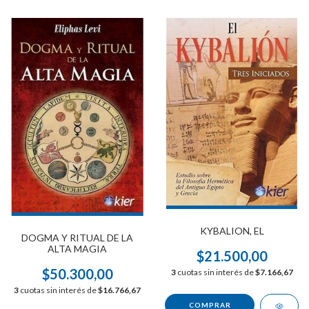
KYBALION, EL
DOGMA Y RITUAL DE LA
ALTA MAGIA
$21.500,00
$50.300,00
3
cuotas sin interés de
$7.166,67
3
cuotas sin interés de
$16.766,67