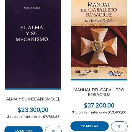
MANUAL DEL CABALLERO
ROSACRUZ
ALMA Y SU MECANISMO, EL
$37.200,00
$23.300,00
3
cuotas sin interés de
$12.400,00
3
cuotas sin interés de
$7.766,67