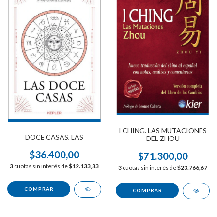
I CHING. LAS MUTACIONES
DOCE CASAS, LAS
DEL ZHOU
$36.400,00
$71.300,00
3
cuotas sin interés de
$12.133,33
3
cuotas sin interés de
$23.766,67