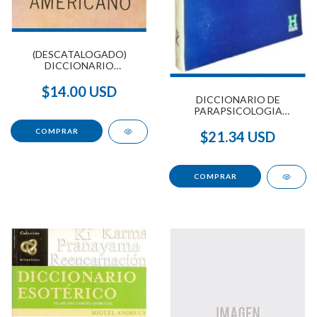
(DESCATALOGADO)
DICCIONARIO
MITOLOGICO AMERICANO
(HORUS MAYOR)
$14.00 USD
DICCIONARIO DE
PARAPSICOLOGIA
(PARAPSICOLOGIA) (
AGOTADO )
$21.34 USD