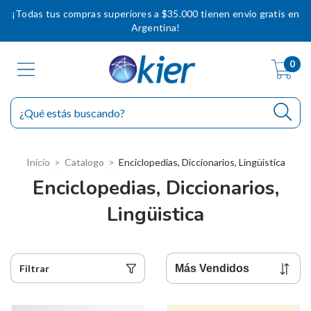
¡Todas tus compras superiores a $35.000 tienen envío gratis en
Argentina!
0
Inicio
>
Catalogo
>
Enciclopedias, Diccionarios, Lingüistica
Enciclopedias, Diccionarios,
Lingüistica
Filtrar