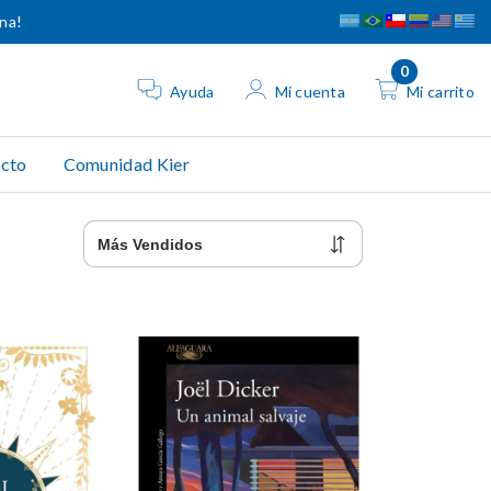
ina!
0
Ayuda
Mi cuenta
Mi carrito
cto
Comunidad Kier