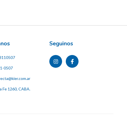
ános
Seguinos
8110507
11-0507
recta@kier.com.ar
ta Fe 1260, CABA.