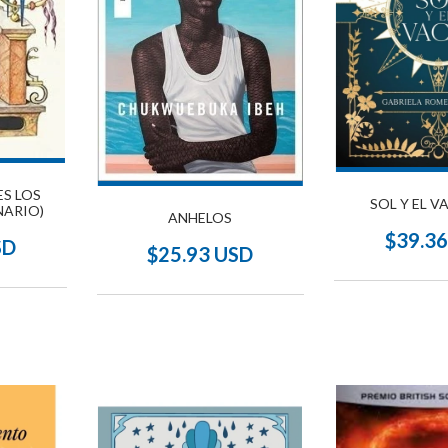
ES LOS
SOL Y EL VA
NARIO)
ANHELOS
$39.3
SD
$25.93 USD