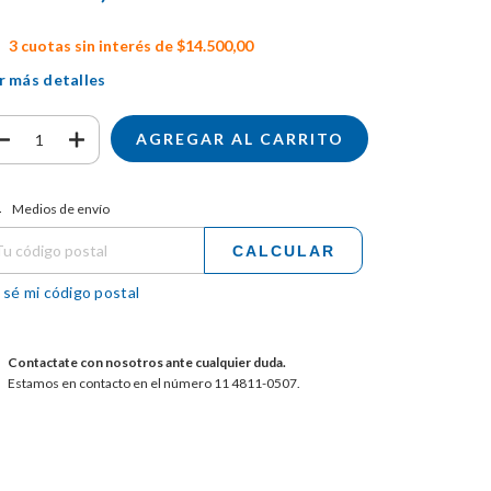
3
cuotas sin interés de
$14.500,00
r más detalles
tregas para el CP:
CAMBIAR CP
Medios de envío
CALCULAR
 sé mi código postal
Contactate con nosotros ante cualquier duda.
Estamos en contacto en el número 11 4811-0507.