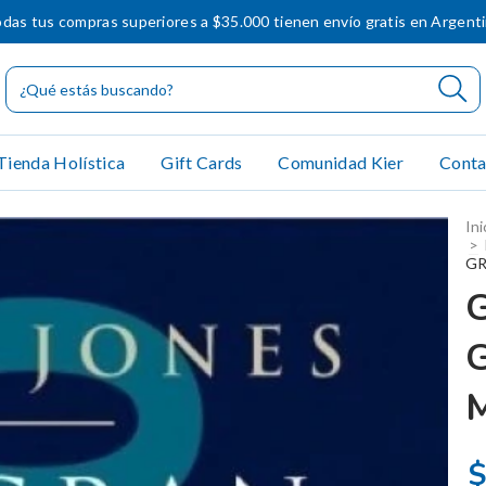
das tus compras superiores a $35.000 tienen envío gratis en Argent
Tienda Holística
Gift Cards
Comunidad Kier
Conta
Ini
>
GR
G
$