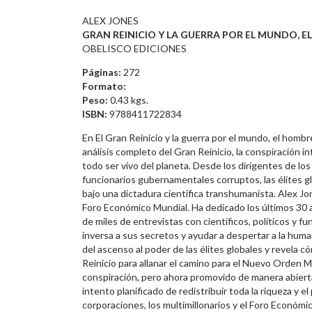
ALEX JONES
GRAN REINICIO Y LA GUERRA POR EL MUNDO, EL
OBELISCO EDICIONES
Páginas:
272
Formato:
Peso:
0.43 kgs.
ISBN:
9788411722834
En El Gran Reinicio y la guerra por el mundo, el homb
análisis completo del Gran Reinicio, la conspiración int
todo ser vivo del planeta. Desde los dirigentes de lo
funcionarios gubernamentales corruptos, las élites g
bajo una dictadura científica transhumanista. Alex Jo
Foro Económico Mundial. Ha dedicado los últimos 30 a
de miles de entrevistas con científicos, políticos y fu
inversa a sus secretos y ayudar a despertar a la human
del ascenso al poder de las élites globales y revela 
Reinicio para allanar el camino para el Nuevo Orden Mu
conspiración, pero ahora promovido de manera abiert
intento planificado de redistribuir toda la riqueza y 
corporaciones, los multimillonarios y el Foro Económ