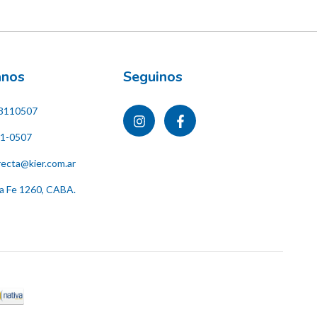
ános
Seguinos
8110507
11-0507
recta@kier.com.ar
ta Fe 1260, CABA.