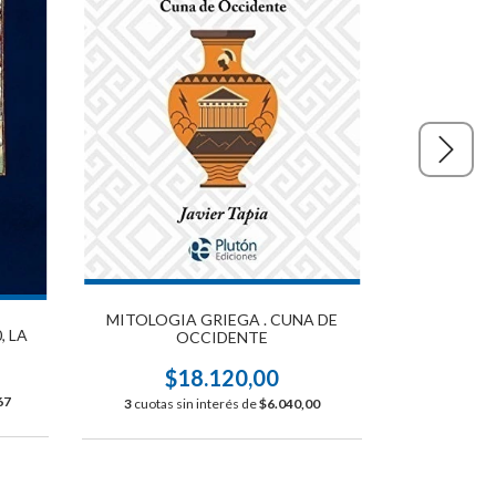
MITO
MITOLOGIA GRIEGA . CUNA DE
, LA
OCCIDENTE
$
$18.120,00
3
cuotas s
67
3
cuotas sin interés de
$6.040,00