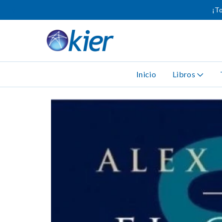
¡To
Inicio
Libros