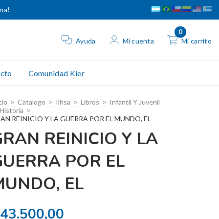
ina!
0
Ayuda
Mi cuenta
Mi carrito
cto
Comunidad Kier
cio
>
Catalogo
>
Ilhsa
>
Libros
>
Infantil Y Juvenil
Historia
>
AN REINICIO Y LA GUERRA POR EL MUNDO, EL
RAN REINICIO Y LA
GUERRA POR EL
MUNDO, EL
43.500,00