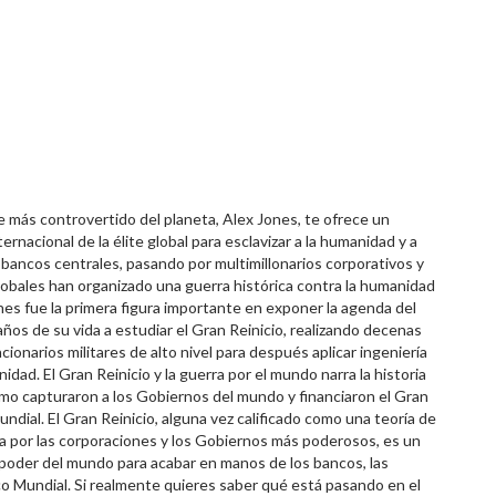
re más controvertido del planeta, Alex Jones, te ofrece un
ernacional de la élite global para esclavizar a la humanidad y a
s bancos centrales, pasando por multimillonarios corporativos y
lobales han organizado una guerra histórica contra la humanidad
nes fue la primera figura importante en exponer la agenda del
ños de su vida a estudiar el Gran Reinicio, realizando decenas
ncionarios militares de alto nivel para después aplicar ingeniería
idad. El Gran Reinicio y la guerra por el mundo narra la historia
cómo capturaron a los Gobiernos del mundo y financiaron el Gran
ndial. El Gran Reinicio, alguna vez calificado como una teoría de
a por las corporaciones y los Gobiernos más poderosos, es un
el poder del mundo para acabar en manos de los bancos, las
ico Mundial. Si realmente quieres saber qué está pasando en el