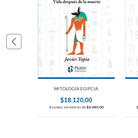
MITOLOGÍA EGIPCIA
AYA
$18.120,00
00
3
cuotas sin interés de
$6.040,00
$6.040,00