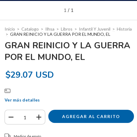
1
/
1
Inicio
>
Catalogo
>
Ilhsa
>
Libros
>
Infantil Y Juvenil
>
Historia
>
GRAN REINICIO Y LA GUERRA POR EL MUNDO, EL
GRAN REINICIO Y LA GUERRA
POR EL MUNDO, EL
$29.07 USD
Ver más detalles
Entregas para el CP:
CAMBIAR CP
Medios de envío