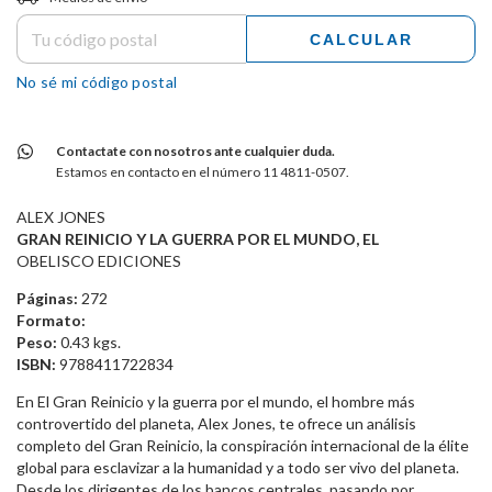
CALCULAR
No sé mi código postal
Contactate con nosotros ante cualquier duda.
Estamos en contacto en el número 11 4811-0507.
ALEX JONES
GRAN REINICIO Y LA GUERRA POR EL MUNDO, EL
OBELISCO EDICIONES
Páginas:
272
Formato:
Peso:
0.43 kgs.
ISBN:
9788411722834
En El Gran Reinicio y la guerra por el mundo, el hombre más
controvertido del planeta, Alex Jones, te ofrece un análisis
completo del Gran Reinicio, la conspiración internacional de la élite
global para esclavizar a la humanidad y a todo ser vivo del planeta.
Desde los dirigentes de los bancos centrales, pasando por