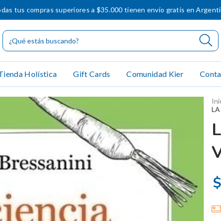
das tus compras superiores a $35.000 tienen envío gratis en Argent
Tienda Holística
Gift Cards
Comunidad Kier
Conta
Ini
LA
L
$