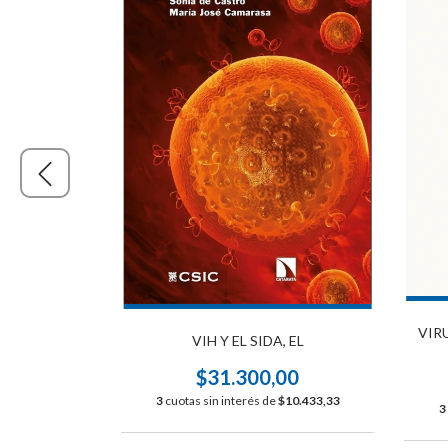
VIR
INA, LA
VIH Y EL SIDA, EL
00
$31.300,00
$9.933,33
3
cuotas sin interés de
$10.433,33
3