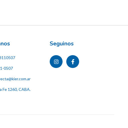
ános
Seguinos
8110507
11-0507
recta@kier.com.ar
ta Fe 1260, CABA.