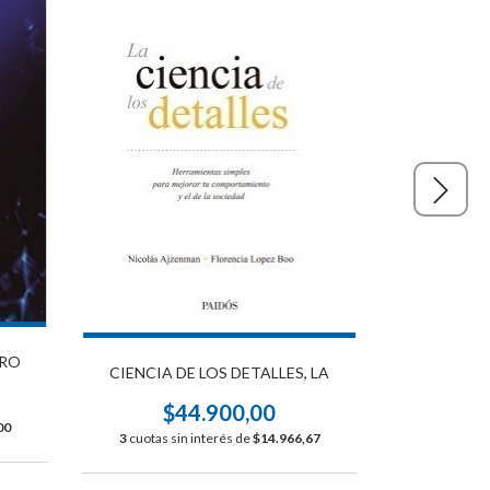
URO
CIENCIA DE LOS DETALLES, LA
NUESTRO S
$44.900,00
$
00
3
cuotas sin interés de
$14.966,67
3
cuotas s