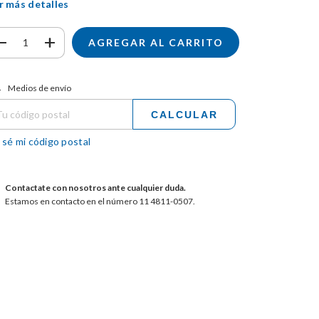
r más detalles
tregas para el CP:
CAMBIAR CP
Medios de envío
CALCULAR
 sé mi código postal
Contactate con nosotros ante cualquier duda.
Estamos en contacto en el número 11 4811-0507.