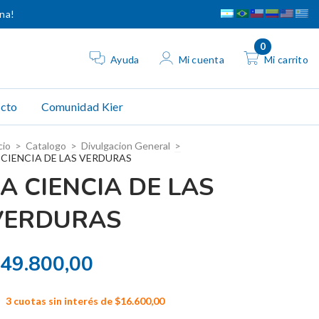
ina!
0
Ayuda
Mi cuenta
Mi carrito
cto
Comunidad Kier
cio
>
Catalogo
>
Divulgacion General
>
 CIENCIA DE LAS VERDURAS
A CIENCIA DE LAS
VERDURAS
49.800,00
3
cuotas sin interés de
$16.600,00