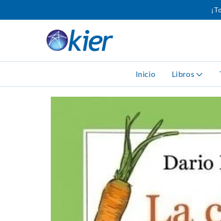
¡To
Inicio
Libros