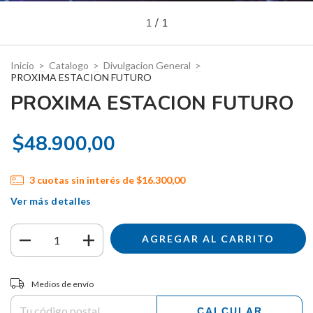
1
/
1
Inicio
>
Catalogo
>
Divulgacion General
>
PROXIMA ESTACION FUTURO
PROXIMA ESTACION FUTURO
$48.900,00
3
cuotas sin interés de
$16.300,00
Ver más detalles
Entregas para el CP:
CAMBIAR CP
Medios de envío
CALCULAR