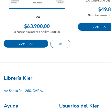
LA CIENCIA DE
$49.8
3
cuotas sin inte
EVA
$63.900,00
3
cuotas sin interés de
$21.300,00
Librería Kier
Av. Santa Fe 1260, CABA.
Ayuda
Usuarios del Kier