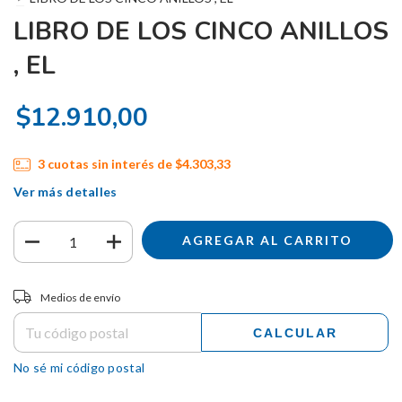
LIBRO DE LOS CINCO ANILLOS
, EL
$12.910,00
3
cuotas sin interés de
$4.303,33
Ver más detalles
Entregas para el CP:
CAMBIAR CP
Medios de envío
CALCULAR
No sé mi código postal