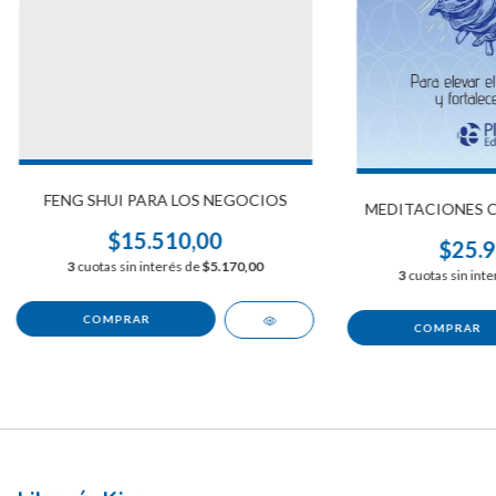
FENG SHUI PARA LOS NEGOCIOS
MEDITACIONES C
$15.510,00
$25.9
3
cuotas sin interés de
$5.170,00
3
cuotas sin int