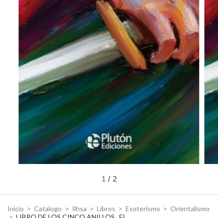
1
/
2
Inicio
>
Catalogo
>
Ilhsa
>
Libros
>
Esoterismo
>
Orientalismo
>
LIBRO DE LOS CINCO ANILLOS , EL