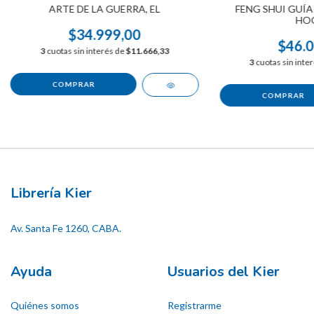
ARTE DE LA GUERRA, EL
FENG SHUI GUÍA
HO
$34.999,00
$46.0
3
cuotas sin interés de
$11.666,33
3
cuotas sin inte
Librería Kier
Av. Santa Fe 1260, CABA.
Ayuda
Usuarios del Kier
Quiénes somos
Registrarme