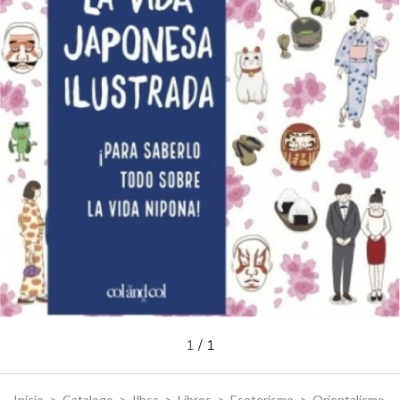
1
/
1
Inicio
>
Catalogo
>
Ilhsa
>
Libros
>
Esoterismo
>
Orientalismo