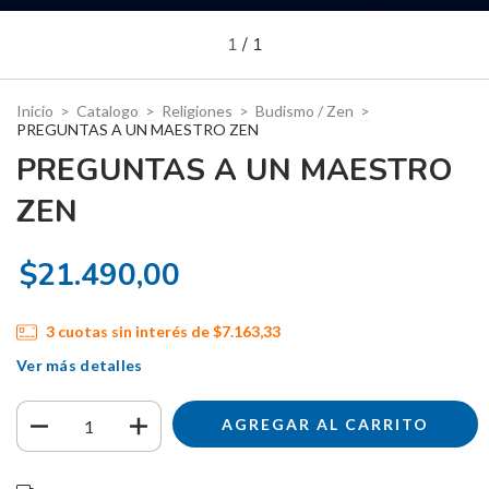
1
/
1
Inicio
>
Catalogo
>
Religiones
>
Budismo / Zen
>
PREGUNTAS A UN MAESTRO ZEN
PREGUNTAS A UN MAESTRO
ZEN
$21.490,00
3
cuotas sin interés de
$7.163,33
Ver más detalles
Entregas para el CP:
CAMBIAR CP