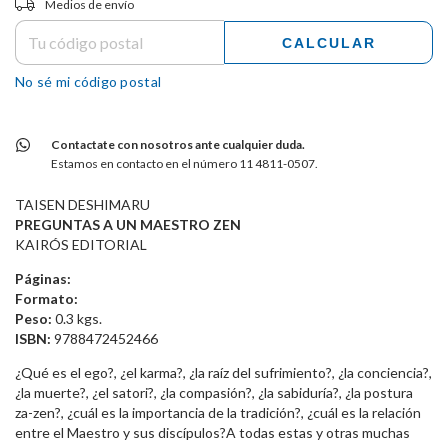
Medios de envío
CALCULAR
No sé mi código postal
Contactate con nosotros ante cualquier duda.
Estamos en contacto en el número 11 4811-0507.
TAISEN DESHIMARU
PREGUNTAS A UN MAESTRO ZEN
KAIRÓS EDITORIAL
Páginas:
Formato:
Peso:
0.3 kgs.
ISBN:
9788472452466
¿Qué es el ego?, ¿el karma?, ¿la raíz del sufrimiento?, ¿la conciencia?,
¿la muerte?, ¿el satori?, ¿la compasión?, ¿la sabiduría?, ¿la postura
za-zen?, ¿cuál es la importancia de la tradición?, ¿cuál es la relación
entre el Maestro y sus discípulos?A todas estas y otras muchas