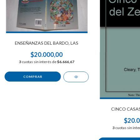
ENSEÑANZAS DEL BARDO, LAS
$20.000,00
3
cuotas sin interés de
$6.666,67
CINCO CASAS 
$20.0
3
cuotas sin int