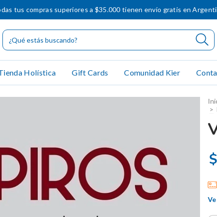
das tus compras superiores a $35.000 tienen envío gratis en Argent
Tienda Holística
Gift Cards
Comunidad Kier
Conta
Ini
>
$
Ve