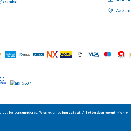
y/o cambio
Av. San
 las y los consumidores. Para reclamos
ingresá acá.
/
Botón de arrepentimiento