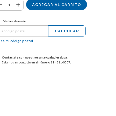
tregas para el CP:
CAMBIAR CP
Medios de envío
CALCULAR
 sé mi código postal
Contactate con nosotros ante cualquier duda.
Estamos en contacto en el número 11 4811-0507.