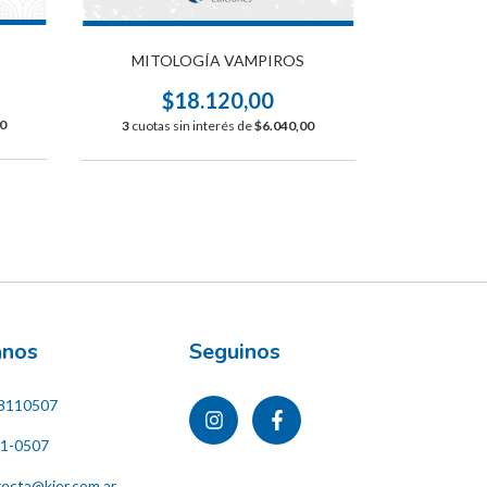
MITO
MITOLOGÍA VAMPIROS
$
$18.120,00
0
3
cuotas s
3
cuotas sin interés de
$6.040,00
ános
Seguinos
8110507
11-0507
recta@kier.com.ar