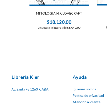
MITOLOGÍA H.P. LOVECRAFT
. CUNA DE
E
$18.120,00
00
3
cuotas sin interés de
$6.040,00
$6.040,00
Librería Kier
Ayuda
Quiénes somos
Av. Santa Fe 1260, CABA.
Política de privacidad
Atención al cliente