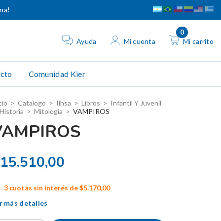
ina!
0
Ayuda
Mi cuenta
Mi carrito
cto
Comunidad Kier
cio
>
Catalogo
>
Ilhsa
>
Libros
>
Infantil Y Juvenil
Historia
>
Mitologia
>
VAMPIROS
VAMPIROS
15.510,00
3
cuotas sin interés de
$5.170,00
r más detalles