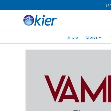
¡To
Inicio
Libros