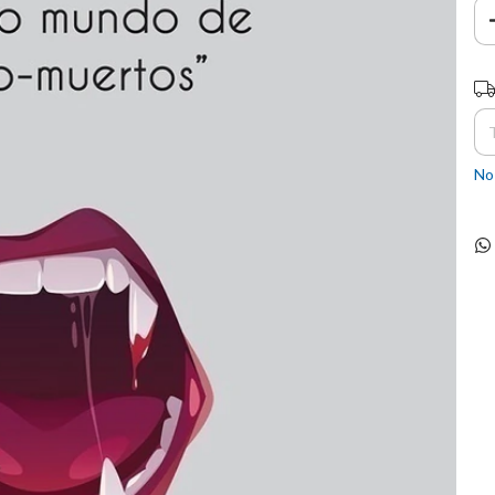
En
No