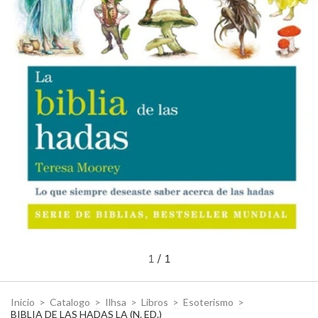
1
/
1
Inicio
>
Catalogo
>
Ilhsa
>
Libros
>
Esoterismo
>
BIBLIA DE LAS HADAS LA (N. ED.)