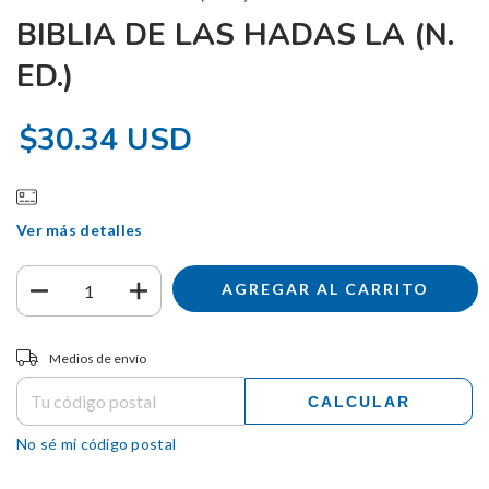
BIBLIA DE LAS HADAS LA (N.
ED.)
$30.34 USD
Ver más detalles
Entregas para el CP:
CAMBIAR CP
Medios de envío
CALCULAR
No sé mi código postal