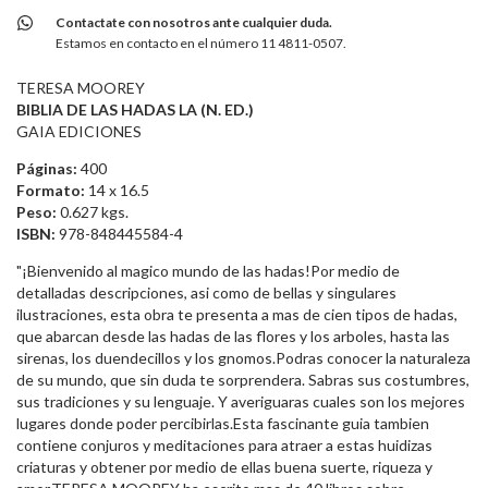
Contactate con nosotros ante cualquier duda.
Estamos en contacto en el número 11 4811-0507.
TERESA MOOREY
BIBLIA DE LAS HADAS LA (N. ED.)
GAIA EDICIONES
Páginas:
400
Formato:
14 x 16.5
Peso:
0.627 kgs.
ISBN:
978-848445584-4
"¡Bienvenido al magico mundo de las hadas!Por medio de
detalladas descripciones, asi como de bellas y singulares
ilustraciones, esta obra te presenta a mas de cien tipos de hadas,
que abarcan desde las hadas de las flores y los arboles, hasta las
sirenas, los duendecillos y los gnomos.Podras conocer la naturaleza
de su mundo, que sin duda te sorprendera. Sabras sus costumbres,
sus tradiciones y su lenguaje. Y averiguaras cuales son los mejores
lugares donde poder percibirlas.Esta fascinante guia tambien
contiene conjuros y meditaciones para atraer a estas huidizas
criaturas y obtener por medio de ellas buena suerte, riqueza y