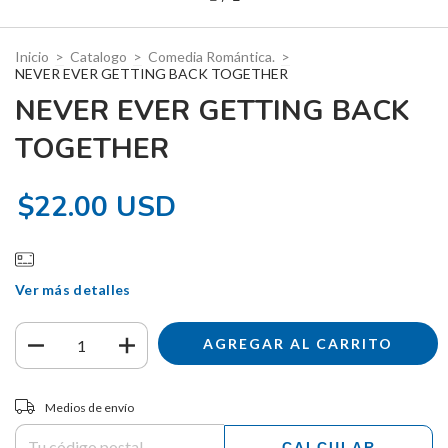
Inicio
>
Catalogo
>
Comedia Romántica.
>
NEVER EVER GETTING BACK TOGETHER
NEVER EVER GETTING BACK
TOGETHER
$22.00 USD
Ver más detalles
Entregas para el CP:
CAMBIAR CP
Medios de envío
CALCULAR