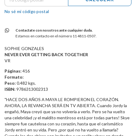
No sé mi código postal
Contactate con nosotros ante cualquier duda.
Estamos en contacto en el número 11 4811-0507.
SOPHIE GONZALES
NEVER EVER GETTING BACK TOGETHER
VR
Páginas:
416
Formato:
Peso:
0.482 kgs.
ISBN:
9786313002313
"HACE DOS AÑOS A MAYA LE ROMPIERON EL CORAZÓN.
AHORA, LA REVANCHA SERÁ EN TV ABIERTA. Cuando Jordy la
engañó, Maya creyó que ya no volvería a verlo. Pero se ha vuelto
una celebridad ¡y el maldito mentiroso está por todas partes! Skye
siempre fue cautelosa con su corazón, hasta que el carismático
Jordy entró en su vida. Pero ¿por qué no ha vuelto a llamarla?
Cuando las dos chicas son invitadas a un reality show en donde