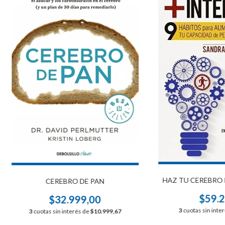
HAZ TU CEREBRO 
CEREBRO DE PAN
$59.2
$32.999,00
3
cuotas sin inte
3
cuotas sin interés de
$10.999,67