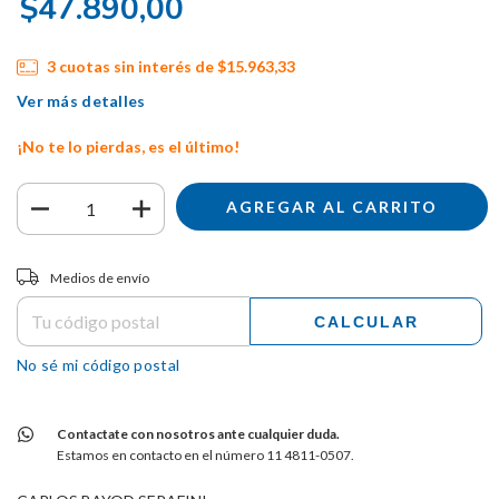
$47.890,00
3
cuotas sin interés de
$15.963,33
Ver más detalles
¡No te lo pierdas, es el último!
Entregas para el CP:
CAMBIAR CP
Medios de envío
CALCULAR
No sé mi código postal
Contactate con nosotros ante cualquier duda.
Estamos en contacto en el número 11 4811-0507.