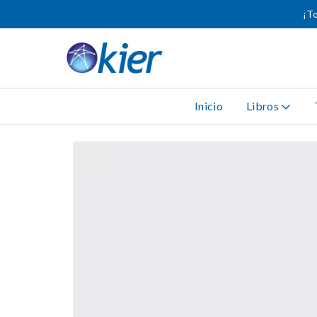
¡To
Inicio
Libros