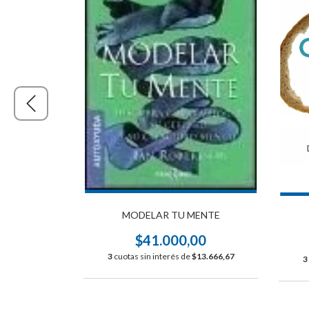
MODELAR TU MENTE
MONAS Y YO
$41.000,00
00
3
cuotas sin interés de
$13.666,67
3
$13.300,00