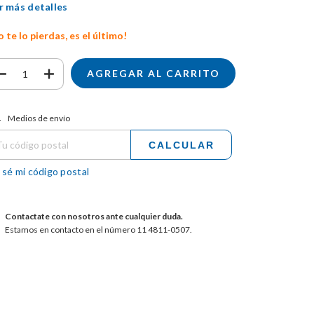
r más detalles
 te lo pierdas, es el último!
tregas para el CP:
CAMBIAR CP
Medios de envío
CALCULAR
 sé mi código postal
Contactate con nosotros ante cualquier duda.
Estamos en contacto en el número 11 4811-0507.