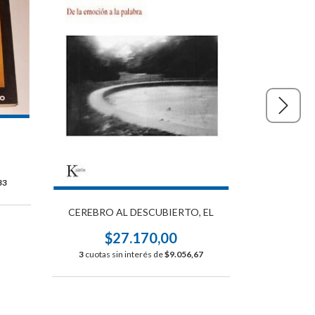
33
PON EN 
CEREBRO AL DESCUBIERTO, EL
$
$27.170,00
3
cuotas s
3
cuotas sin interés de
$9.056,67