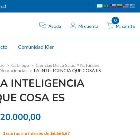
ina!
0
Ayuda
Mi cuenta
Mi carrito
cto
Comunidad Kier
cio
>
Catalogo
>
Ciencias De La Salud Y Naturales
Neurociencias
>
LA INTELIGENCIA QUE COSA ES
LA INTELIGENCIA
QUE COSA ES
20.000,00
3
cuotas sin interés de
$6.666,67