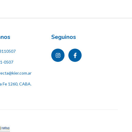
ános
Seguinos
8110507
11-0507
recta@kier.com.ar
ta Fe 1260, CABA.