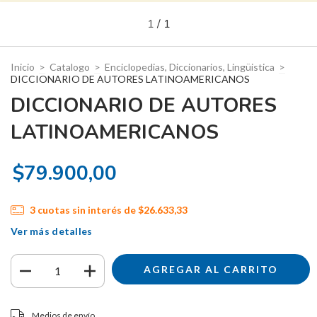
1
/
1
Inicio
>
Catalogo
>
Enciclopedias, Diccionarios, Lingüistica
>
DICCIONARIO DE AUTORES LATINOAMERICANOS
DICCIONARIO DE AUTORES
LATINOAMERICANOS
$79.900,00
3
cuotas sin interés de
$26.633,33
Ver más detalles
Entregas para el CP:
CAMBIAR CP
Medios de envío