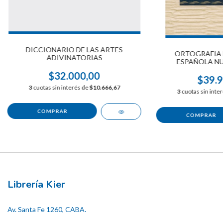
DICCIONARIO DE LAS ARTES
ORTOGRAFIA 
ADIVINATORIAS
ESPAÑOLA NU
$32.000,00
$39.9
3
cuotas sin interés de
$10.666,67
3
cuotas sin inte
Librería Kier
Av. Santa Fe 1260, CABA.