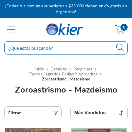
¡Todas tus compras superiores a $35.000 tienen envío gratis en
Argentina!
0
Inicio
>
Catalogo
>
Religiones
>
Textos Sagrados, Biblias Y Aprocrifos
>
Zoroastrismo - Mazdeismo
Zoroastrismo - Mazdeismo
Filtrar