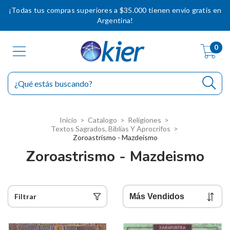
¡Todas tus compras superiores a $35.000 tienen envío gratis en
Argentina!
0
Inicio
>
Catalogo
>
Religiones
>
Textos Sagrados, Biblias Y Aprocrifos
>
Zoroastrismo - Mazdeismo
Zoroastrismo - Mazdeismo
Filtrar