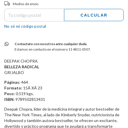
Entregas para el CP:
CAMBIAR CP
Medios de envío
CALCULAR
No sé mi código postal
Contactate con nosotros ante cualquier duda.
Estamos en contacto en el número 11 4811-0507.
DEEPAK CHOPRA
BELLEZA RADICAL
GRIJALBO
Páginas:
464
Formato:
15Â XÂ 23
Peso:
0.519 kgs.
ISBN:
9789502813431
Deepak Chopra, líder de la medicina integral y autor bestseller de
The New York Times, al lado de Kimberly Snyder, nutricionista de
Hollywood y también autora bestseller, te ofrecen un excitante,
divertido y práctico programa que te ayudará a transformarte