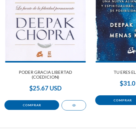
PODER GRACIA LIBERTAD
TU ERES E
(COEDICION)
$31.0
$25.67 USD