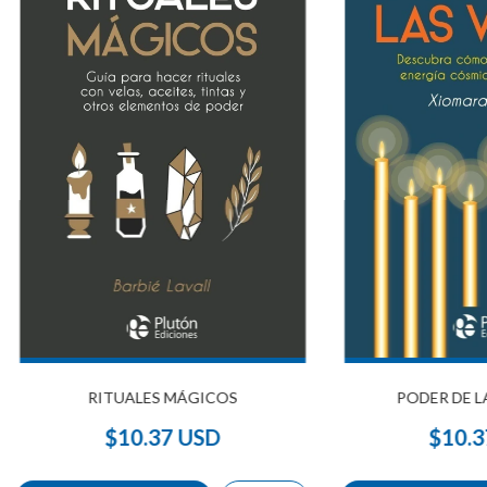
RITUALES MÁGICOS
PODER DE LA
$10.37 USD
$10.3