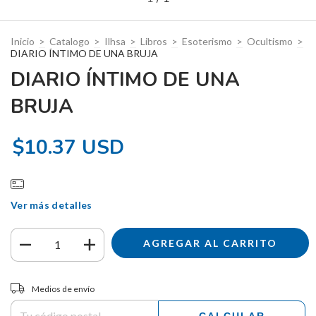
Inicio
>
Catalogo
>
Ilhsa
>
Libros
>
Esoterismo
>
Ocultismo
>
DIARIO ÍNTIMO DE UNA BRUJA
DIARIO ÍNTIMO DE UNA
BRUJA
$10.37 USD
Ver más detalles
Entregas para el CP:
CAMBIAR CP
Medios de envío