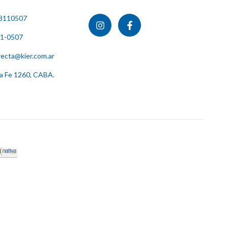
8110507
11-0507
recta@kier.com.ar
ta Fe 1260, CABA.