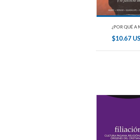
¿POR QUÉ A 
$10.67 U