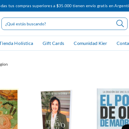
das tus compras superiores a $35.000 tienen envío gratis en Argent
Tienda Holística
Gift Cards
Comunidad Kier
Conta
igion