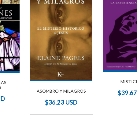
MISTIC
LAS
S
ASOMBRO Y MILAGROS
$39.6
SD
$36.23 USD