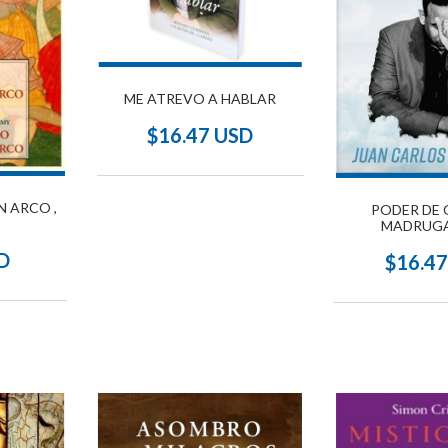
ME ATREVO A HABLAR
$16.47 USD
N ARCO ,
PODER DE 
MADRUGA
D
$16.4