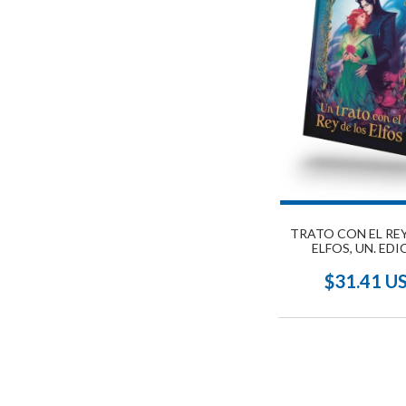
TRATO CON EL REY
ELFOS, UN. EDI
COLECCIONI
$31.41 U