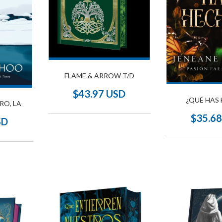
FLAME & ARROW T/D
$43.97 USD
¿QUÉ HAS
RO, LA
$35.6
SD