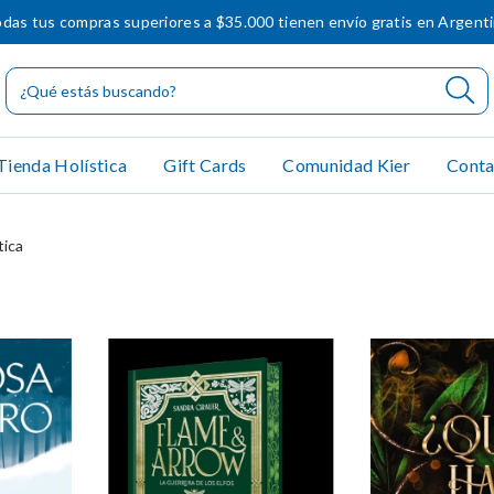
das tus compras superiores a $35.000 tienen envío gratis en Argent
Tienda Holística
Gift Cards
Comunidad Kier
Conta
tica