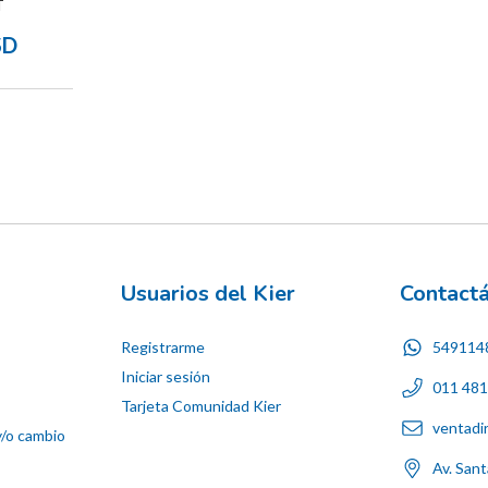
T
SD
Usuarios del Kier
Contact
Registrarme
549114
Iniciar sesión
011 48
Tarjeta Comunidad Kier
ventadi
y/o cambio
Av. San