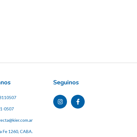
ános
Seguinos
8110507
11-0507
recta@kier.com.ar
ta Fe 1260, CABA.