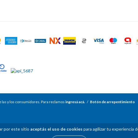
 las y los consumidores. Para reclamos
ingresá acá.
/
Botón de arrepentimiento
r por este sitio
aceptás el uso de cookies
para agilizar tu experiencia 