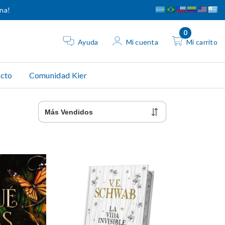
ina!
0
Ayuda
Mi cuenta
Mi carrito
cto
Comunidad Kier