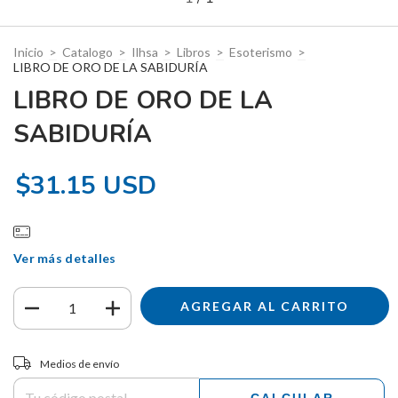
Inicio
>
Catalogo
>
Ilhsa
>
Libros
>
Esoterismo
>
LIBRO DE ORO DE LA SABIDURÍA
LIBRO DE ORO DE LA
SABIDURÍA
$31.15 USD
Ver más detalles
Entregas para el CP:
CAMBIAR CP
Medios de envío